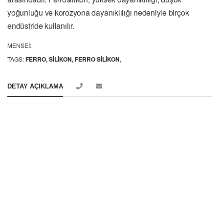
yoğunluğu ve korozyona dayanıklılığı nedeniyle birçok
endüstride kullanılır.
MENSEI:
TAGS:
FERRO, SILIKON, FERRO SILIKON
,
DETAY AÇIKLAMA
Ferrosilikon, demir ve silikonun birleştirilmesiyle oluşturulan bir
alaşımdır. Bu alaşımın silikon içeriği genellikle %15 ila %90
arasında değişir, ancak genellikle %75 ila %80 arasındadır.
Ferrosilikon, yüksek dayanıklılığı, düşük yoğunluğu ve korozyona
dayanıklılığı nedeniyle birçok endüstride kullanılır.
Ferrosilikonun en yaygın kullanım alanı, çelik üretimidir.