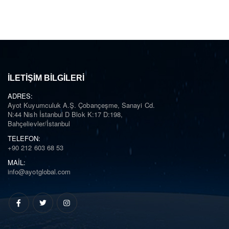
kullanılarak emisyonların kontrol edilmesi önemlidir.
İLETIŞIM BILGILERI
ADRES:
Ayot Kuyumculuk A.Ş. Çobançeşme, Sanayi Cd.
N:44 Nish İstanbul D Blok K:17 D:198,
Bahçelievler/İstanbul
TELEFON:
+90 212 603 68 53
MAIL:
info@ayotglobal.com